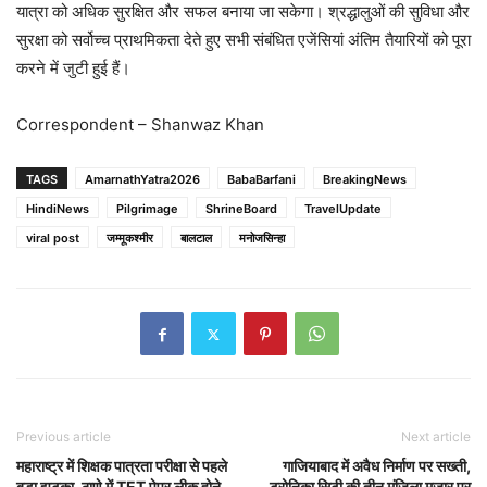
यात्रा को अधिक सुरक्षित और सफल बनाया जा सकेगा। श्रद्धालुओं की सुविधा और
सुरक्षा को सर्वोच्च प्राथमिकता देते हुए सभी संबंधित एजेंसियां अंतिम तैयारियों को पूरा
करने में जुटी हुई हैं।
Correspondent – Shanwaz Khan
TAGS
AmarnathYatra2026
BabaBarfani
BreakingNews
HindiNews
Pilgrimage
ShrineBoard
TravelUpdate
viral post
जम्मूकश्मीर
बालटाल
मनोजसिन्हा
Previous article
Next article
महाराष्ट्र में शिक्षक पात्रता परीक्षा से पहले
गाजियाबाद में अवैध निर्माण पर सख्ती,
बड़ा झटका, ठाणे में TET पेपर लीक होने
ट्रोनिका सिटी की तीन मंजिला मजार पर