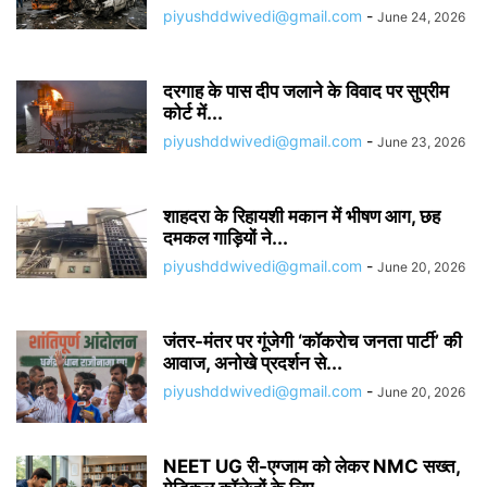
piyushddwivedi@gmail.com
-
June 24, 2026
दरगाह के पास दीप जलाने के विवाद पर सुप्रीम
कोर्ट में...
piyushddwivedi@gmail.com
-
June 23, 2026
शाहदरा के रिहायशी मकान में भीषण आग, छह
दमकल गाड़ियों ने...
piyushddwivedi@gmail.com
-
June 20, 2026
जंतर-मंतर पर गूंजेगी ‘कॉकरोच जनता पार्टी’ की
आवाज, अनोखे प्रदर्शन से...
piyushddwivedi@gmail.com
-
June 20, 2026
NEET UG री-एग्जाम को लेकर NMC सख्त,