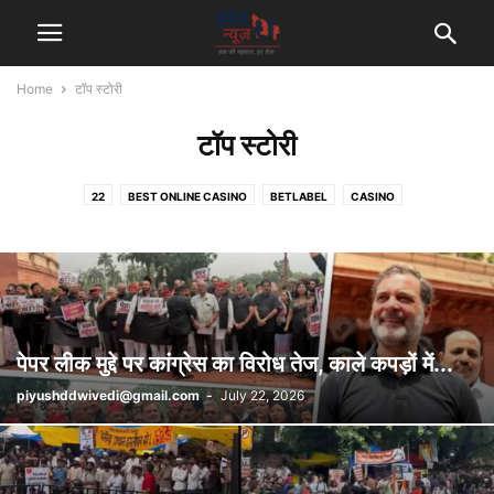
Home
टॉप स्टोरी
टॉप स्टोरी
22
BEST ONLINE CASINO
BETLABEL
CASINO
CASINO PAYSAFECARD
CROWNPLAY
HAHASPIN CASINO
KINBET
MOBILEPAY KASINO
MYSTAKE
NETTIKASINOT TRUSTLY
NINE CASINO
PAYSAFECARD CASINO 2026: VÄLTÄ KULUT & KOTIUTA NOPEASTI
PAYSAFECARD KASINO
PLAYAMO
POST
PUBLIC
REVIEW
पेपर लीक मुद्दे पर कांग्रेस का विरोध तेज, काले कपड़ों में...
ROBOCAT
ROCKETPLAY
ROOBET
ROYALDOGS CASINO
piyushddwivedi@gmail.com
-
July 22, 2026
ZAHRANICNI CASINO ONLINE
СПЛИТЫ
टेकनोलजी
टॉप स्टोरी
देश
धर्म कर्म
बिजनेस
राजनीती
राज्य
विदेश
शिक्षा
सिनेमा और संगीत
स्पोर्ट्स
स्वास्थ्य