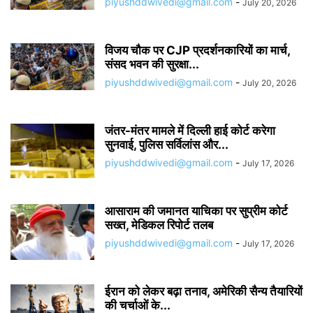
piyushddwivedi@gmail.com
-
July 20, 2026
विजय चौक पर CJP प्रदर्शनकारियों का मार्च,
संसद भवन की सुरक्षा...
piyushddwivedi@gmail.com
-
July 20, 2026
जंतर-मंतर मामले में दिल्ली हाई कोर्ट करेगा
सुनवाई, पुलिस सर्विलांस और...
piyushddwivedi@gmail.com
-
July 17, 2026
आसाराम की जमानत याचिका पर सुप्रीम कोर्ट
सख्त, मेडिकल रिपोर्ट तलब
piyushddwivedi@gmail.com
-
July 17, 2026
ईरान को लेकर बढ़ा तनाव, अमेरिकी सैन्य तैयारियों
की चर्चाओं के...