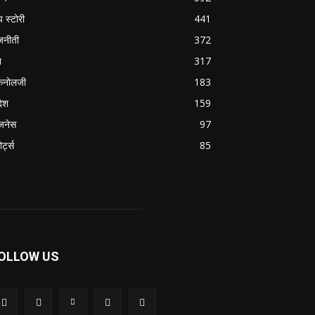
प स्टोरी
441
जनीती
372
श
317
कनोलजी
183
देश
159
जनेस
97
ोर्ट्स
85
OLLOW US