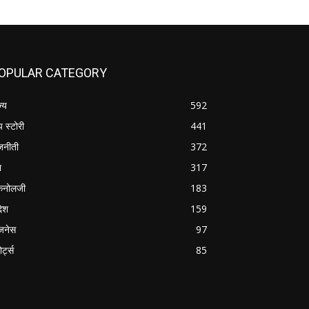
OPULAR CATEGORY
ज्य
592
प स्टोरी
441
जनीती
372
श
317
कनोलजी
183
देश
159
जनेस
97
ोर्ट्स
85