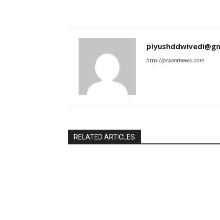
piyushddwivedi@gm
http://praantnews.com
RELATED ARTICLES