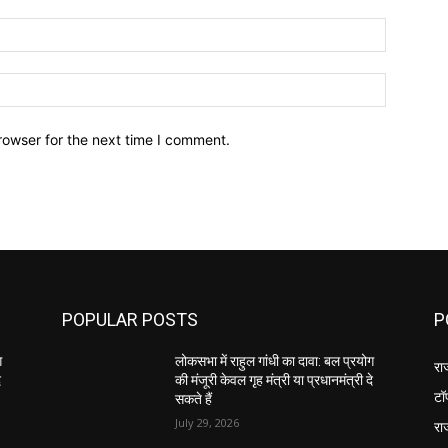
Email:*
Website:
rowser for the next time I comment.
POPULAR POSTS
P
ग
लोकसभा में राहुल गांधी का दावा: बल प्रयोग
रा
े
की मंजूरी केवल गृह मंत्री या प्रधानमंत्री दे
टॉ
सकते हैं
July 29, 2026
रा