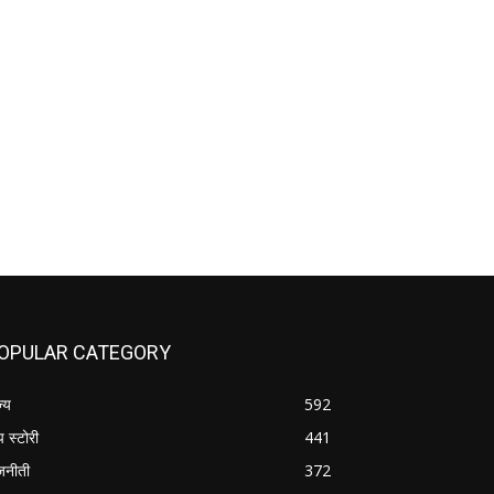
OPULAR CATEGORY
ज्य
592
प स्टोरी
441
जनीती
372