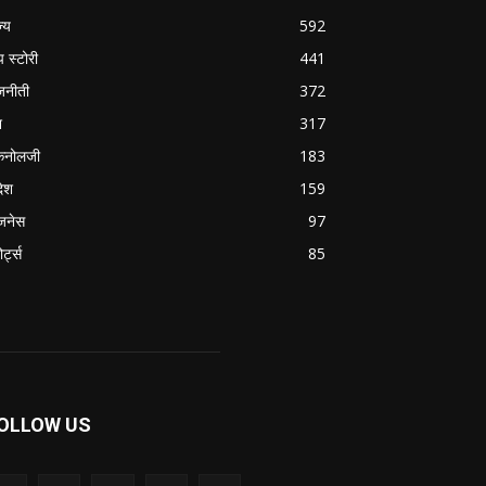
ज्य
592
प स्टोरी
441
जनीती
372
श
317
कनोलजी
183
देश
159
जनेस
97
ोर्ट्स
85
OLLOW US