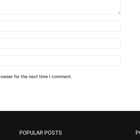
Name:*
Email:*
Website:
rowser for the next time I comment.
POPULAR POSTS
P