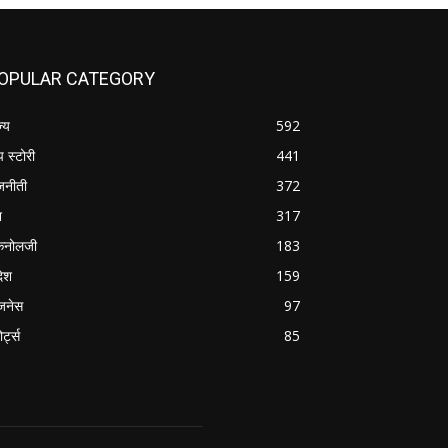
OPULAR CATEGORY
ज्य
592
प स्टोरी
441
जनीती
372
श
317
कनोलजी
183
देश
159
जनेस
97
ोर्ट्स
85