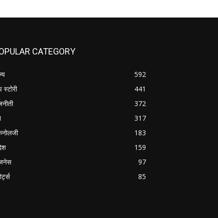
OPULAR CATEGORY
ज्य
592
प स्टोरी
441
जनीती
372
श
317
कनोलजी
183
देश
159
जनेस
97
ोर्ट्स
85