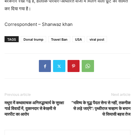
बरकरार रखी गई है, हालांकि परिवार-आधारित वीजा में मिलने वाली छूट को सीमित
कर दिया गया है।
Correspondent – Shanwaz khan
TAGS
Donal trump
Travel Ban
USA
viral post
Previous article
Next article
मथुरा में कथावाचक अनिरुद्धाचार्य के सुरक्षा
“भविष्य के युद्ध पैदल सेना से नहीं, तकनीक
गार्ड विवादों में, दुकानदार से बेरहमी से
से लड़े जाएंगे”: पृथ्वीराज चव्हाण के बयान
मारपीट का आरोप
से सियासी बहस तेज