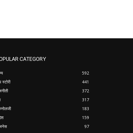
OPULAR CATEGORY
ज्य
592
प स्टोरी
441
जनीती
372
श
317
कनोलजी
183
देश
159
जनेस
97