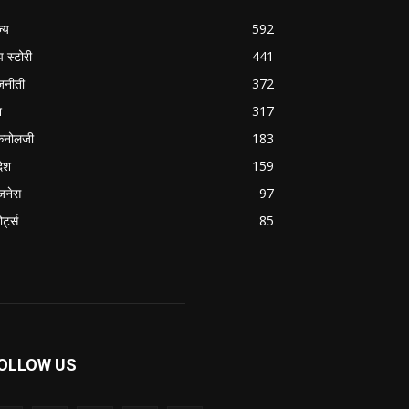
ज्य
592
प स्टोरी
441
जनीती
372
श
317
कनोलजी
183
देश
159
जनेस
97
ोर्ट्स
85
OLLOW US