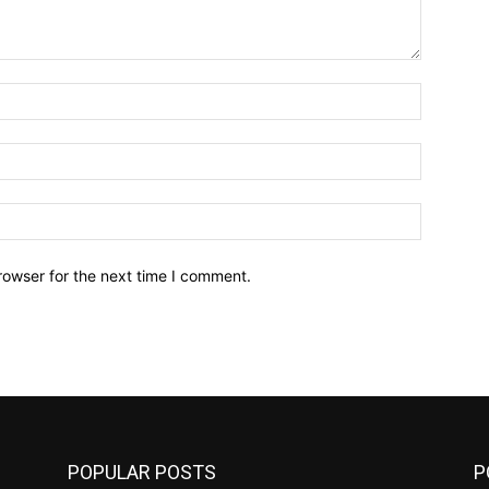
Name:*
Email:*
Website:
rowser for the next time I comment.
POPULAR POSTS
P