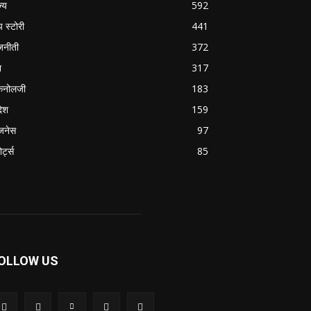
ज्य
592
प स्टोरी
441
जनीती
372
श
317
कनोलजी
183
देश
159
जनेस
97
ोर्ट्स
85
OLLOW US