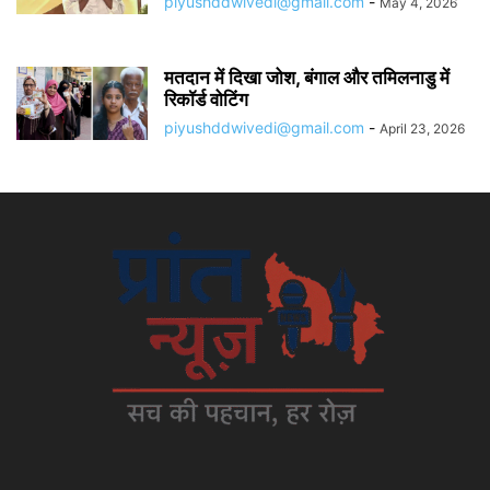
piyushddwivedi@gmail.com
-
May 4, 2026
मतदान में दिखा जोश, बंगाल और तमिलनाडु में
रिकॉर्ड वोटिंग
piyushddwivedi@gmail.com
-
April 23, 2026