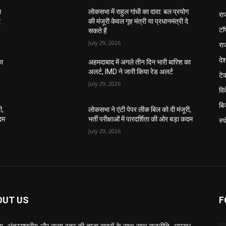
ग
लोकसभा में राहुल गांधी का दावा: बल प्रयोग
रा
े
की मंजूरी केवल गृह मंत्री या प्रधानमंत्री दे
टॉ
सकते हैं
July 29, 2026
रा
दे
का
अहमदाबाद में अगले तीन दिन भारी बारिश का
अलर्ट, IMD ने जारी किया रेड अलर्ट
टे
July 29, 2026
वि
बि
ी,
लोकसभा ने एंटी पेपर लीक बिल को दी मंजूरी,
कदम
भर्ती परीक्षाओं में पारदर्शिता की ओर बड़ा कदम
स्प
July 29, 2026
OUT US
F
रीय, अंतरराष्ट्रीय और राज्य स्तर की ताज़ा खबरों के साथ-साथ राजनीति, अपराध,