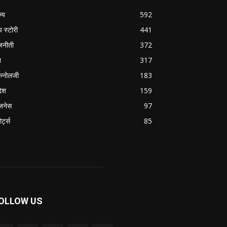
ज्य
592
प स्टोरी
441
जनीती
372
श
317
कनोलजी
183
देश
159
जनेस
97
ोर्ट्स
85
OLLOW US