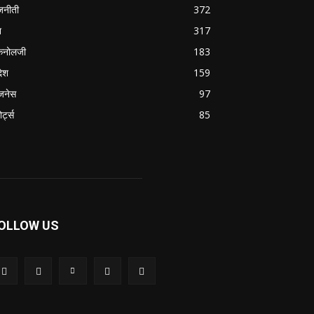
जनीती
372
श
317
कनोलजी
183
देश
159
जनेस
97
ोर्ट्स
85
OLLOW US